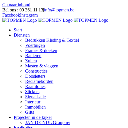
Ga naar inhoud
Bel ons : 09 361 11 13
|
info@topmen.be
Facebook
Instagram
Start
Diensten
Bedrukken Kleding & Textiel
Voertuigen
Frames & doeken
Banieren
Zuilen
Masten & vlaggen
Constructies
Doosletters
Reclameborden
Raamfolies
Stickers
Signalisatie
Interieur
Immobiliën
Gifts
Projecten in de kijker
JAN DE NUL Group nv
Realisaties