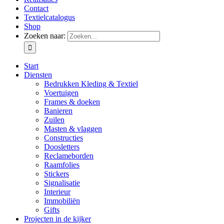
Contact
Textielcatalogus
Shop
Zoeken naar:
Start
Diensten
Bedrukken Kleding & Textiel
Voertuigen
Frames & doeken
Banieren
Zuilen
Masten & vlaggen
Constructies
Doosletters
Reclameborden
Raamfolies
Stickers
Signalisatie
Interieur
Immobiliën
Gifts
Projecten in de kijker